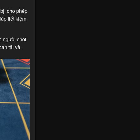
 bị, cho phép
úp tiết kiệm
n người chơi
ần tải và