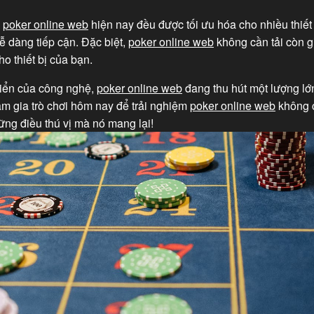
g
poker online web
hiện nay đều được tối ưu hóa cho nhiều thiết
ễ dàng tiếp cận. Đặc biệt,
poker online web
không cần tải còn gi
o thiết bị của bạn.
riển của công nghệ,
poker online web
đang thu hút một lượng lớ
am gia trò chơi hôm nay để trải nghiệm
poker online web
không c
ng điều thú vị mà nó mang lại!