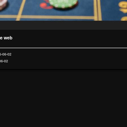
ne web
6-06-02
06-02