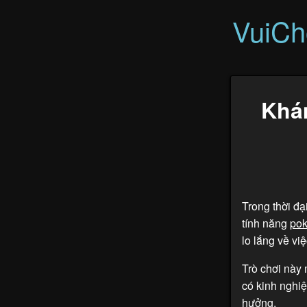
VuiCh
Khá
Trong thời đạ
tính năng
pok
lo lắng về vi
Trò chơi này 
có kinh nghi
hưởng.