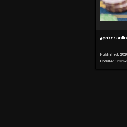
#poker onli
Published: 202
Updated: 2026-