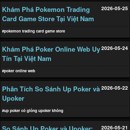
Khám Phá Pokemon Trading
2026-05-25
Card Game Store Tại Việt Nam
#pokemon trading card game store
Khám Phá Poker Online Web Uy
2026-05-24
Tín Tại Việt Nam
#poker online web
Phân Tích So Sánh Up Poker và
2026-05-22
Upoker
#up poker có giống upoker không
So Sánh Up Poker và Upoker:
2026-05-21