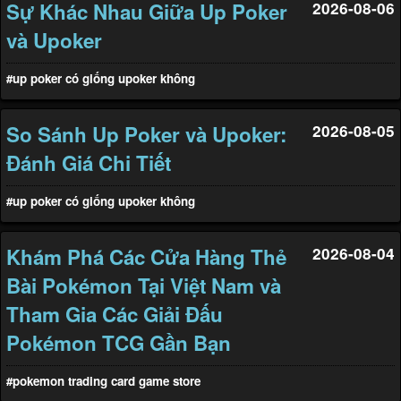
Sự Khác Nhau Giữa Up Poker
2026-08-06
và Upoker
#up poker có giống upoker không
So Sánh Up Poker và Upoker:
2026-08-05
Đánh Giá Chi Tiết
#up poker có giống upoker không
Khám Phá Các Cửa Hàng Thẻ
2026-08-04
Bài Pokémon Tại Việt Nam và
Tham Gia Các Giải Đấu
Pokémon TCG Gần Bạn
#pokemon trading card game store