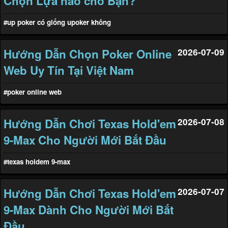
Chọn Lựa nào cho Bạn?
#up poker có giống upoker không
Hướng Dẫn Chọn Poker Online
2026-07-09
Web Uy Tín Tại Việt Nam
#poker online web
Hướng Dẫn Chơi Texas Hold'em
2026-07-08
9-Max Cho Người Mới Bắt Đầu
#texas holdem 9-max
Hướng Dẫn Chơi Texas Hold'em
2026-07-07
9-Max Dành Cho Người Mới Bắt
Đầu