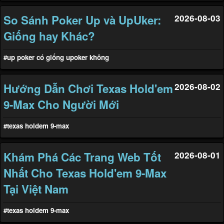
So Sánh Poker Up và UpUker:
2026-08-03
Giống hay Khác?
#up poker có giống upoker không
Hướng Dẫn Chơi Texas Hold'em
2026-08-02
9-Max Cho Người Mới
#texas holdem 9-max
Khám Phá Các Trang Web Tốt
2026-08-01
Nhất Cho Texas Hold'em 9-Max
Tại Việt Nam
#texas holdem 9-max