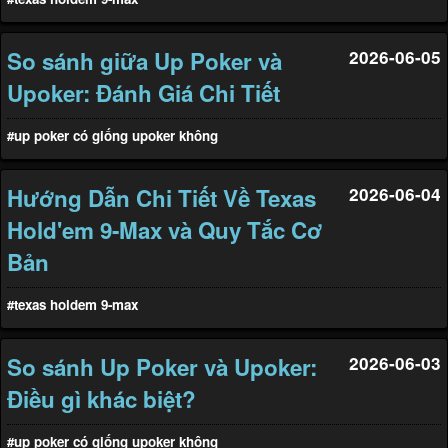
So sánh giữa Up Poker và
2026-06-05
Upoker: Đánh Giá Chi Tiết
#up poker có giống upoker không
Hướng Dẫn Chi Tiết Về Texas
2026-06-04
Hold'em 9-Max và Quy Tắc Cơ
Bản
#texas holdem 9-max
So sánh Up Poker và Upoker:
2026-06-03
Điều gì khác biệt?
#up poker có giống upoker không