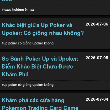
#texas holdem 9-max
Khác biệt giữa Up Poker và
2026-07-06
Upoker: Có giống nhau không?
#up poker có giống upoker không
So Sánh Poker Up và Upoker:
2026-07-05
Điểm Khác Biệt Chưa Được
Khám Phá
#up poker có giống upoker không
Khám phá các cửa hàng
2026-07-04
Pokemon Trading Card Game