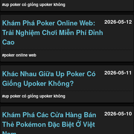
#up poker có giống upoker không
Khám Phá Poker Online Web:
2026-05-12
Trải Nghiệm Chơi Miễn Phí Đỉnh
Cao
#poker online web
Khác Nhau Giữa Up Poker Có
2026-05-11
Giống Upoker Không?
#up poker có giống upoker không
Khám Phá Các Cửa Hàng Bán
2026-05-10
Thẻ Pokémon Đặc Biệt Ở Việt
Nam