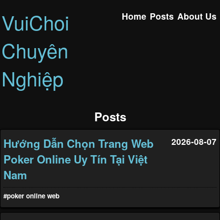
VuiChoi
Home
Posts
About Us
Chuyên
Nghiệp
Posts
Hướng Dẫn Chọn Trang Web
2026-08-07
Poker Online Uy Tín Tại Việt
Nam
#poker online web